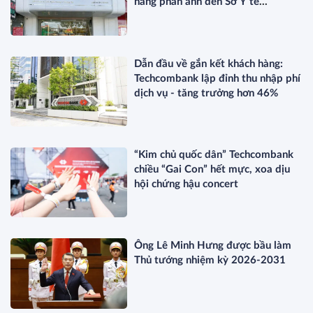
hàng phản ánh đến Sở Y tế
TP.HCM?
Dẫn đầu về gắn kết khách hàng:
Techcombank lập đỉnh thu nhập phí
dịch vụ - tăng trưởng hơn 46%
“Kim chủ quốc dân” Techcombank
chiều “Gai Con” hết mực, xoa dịu
hội chứng hậu concert
Ông Lê Minh Hưng được bầu làm
Thủ tướng nhiệm kỳ 2026-2031