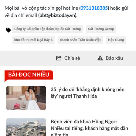
Mọi bài vở cộng tác xin gọi hotline (
0931318385
)
hoặc gửi
về địa chỉ email
(
bbt@biztoday.vn)
.
Công ty Cổ phần Tập đoàn Địa ốc Cát Tường
Cát Tường Group
khu đô thị mới Ngã Bảy 3
doanh nhân Trần Quốc Việt
Hậu Giang
Chia sẻ
Báo xấu
BÀI ĐỌC NHIỀU
25 lý do để ‘khẳng định không nên
lấy’ người Thanh Hóa
Bệnh viên đa khoa Hồng Ngọc:
Nhiều tai tiếng, khách hàng mất dần
niềm tin