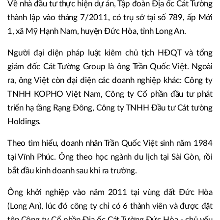
Về nhà đầu tư thực hiện dự án, Tập đoàn Địa ốc Cát Tường
thành lập vào tháng 7/2011, có trụ sở tại số 789, ấp Mới
1, xã Mỹ Hạnh Nam, huyện Đức Hòa, tỉnh Long An.
Người đại diện pháp luật kiêm chủ tịch HĐQT và tổng
giám đốc Cát Tường Group là ông Trần Quốc Việt. Ngoài
ra, ông Việt còn đại diện các doanh nghiệp khác: Công ty
TNHH KOPHO Việt Nam, Công ty Cổ phần đầu tư phát
triển hạ tầng Rạng Đông, Công ty TNHH Đầu tư Cát tường
Holdings.
Theo tìm hiểu, doanh nhân Trần Quốc Việt sinh năm 1984
tại Vĩnh Phúc. Ông theo học ngành du lịch tại Sài Gòn, rồi
bắt đầu kinh doanh sau khi ra trường.
Ông khởi nghiệp vào năm 2011 tại vùng đất Đức Hòa
(Long An), lúc đó công ty chỉ có 6 thành viên và được đặt
tên Công ty Cổ phần Địa ốc Cát Tường Đức Hòa - chủ yếu