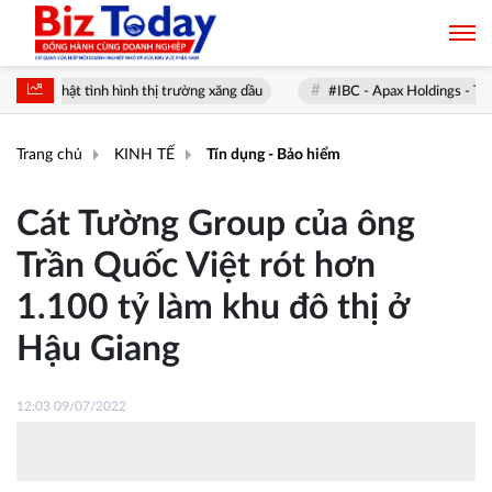
t tình hình thị trường xăng dầu
#IBC - Apax Holdings - Thông Tin & K
Trang chủ
KINH TẾ
Tín dụng - Bảo hiểm
Cát Tường Group của ông
Trần Quốc Việt rót hơn
1.100 tỷ làm khu đô thị ở
Hậu Giang
12:03 09/07/2022