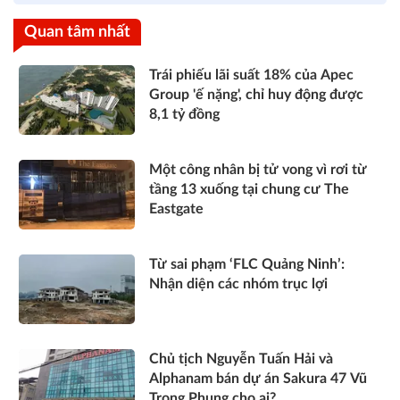
Quan tâm nhất
Trái phiếu lãi suất 18% của Apec
Group 'ế nặng', chỉ huy động được
8,1 tỷ đồng
Một công nhân bị tử vong vì rơi từ
tầng 13 xuống tại chung cư The
Eastgate
Từ sai phạm ‘FLC Quảng Ninh’:
Nhận diện các nhóm trục lợi
Chủ tịch Nguyễn Tuấn Hải và
Alphanam bán dự án Sakura 47 Vũ
Trọng Phụng cho ai?