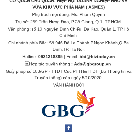
CƠ QUAN CHỦ QUẢN: HIỆP HỘI DOANH NGHIỆP NHỎ VÀ
VỪA KHU VỰC PHÍA NAM ( ASMES)
Phụ trách nội dung: Ms. Phạm Quỳnh
Trụ sở: 259 Trần Hưng Đạo, P.Cô Giang, Q.1, TP.HCM.
Văn phòng :số 19 Nguyễn Đình Chiểu, Đa Kao, Quận 1, TP.Hồ
Chí Minh.
Chi nhánh phía Bắc: Số 946 Đê La Thành,P.Ngọc Khánh,Q.Ba
Đình,TP. Hà Nội.
Hotline:
0931318385
| Email:
bbt@biztoday.vn

Hợp tác truyền thông
:
Ads@gbgroup.vn
Giấy phép số 183/GP - TTĐT Cục PTTH&TTĐT (Bộ Thông tin và
Truyền thông) cấp ngày 5/10/2020.
VẬN HÀNH BỞI