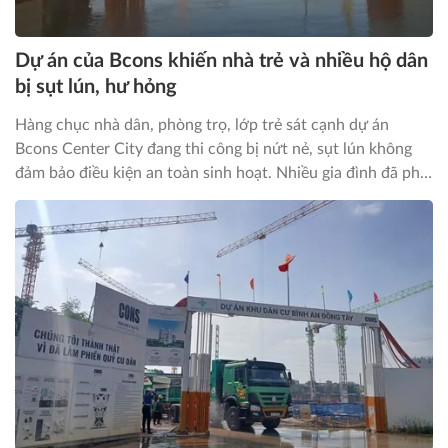
Dự án của Bcons khiến nhà trẻ và nhiều hộ dân
bị sụt lún, hư hỏng
Hàng chục nhà dân, phòng trọ, lớp trẻ sát cạnh dự án
Bcons Center City đang thi công bị nứt nẻ, sụt lún không
đảm bảo điều kiện an toàn sinh hoạt. Nhiều gia đình đã phải
tạm thời chuyển đi nơi khác. Đến nay, chưa có phương án
thống nhất về mức giá đền bù, giải pháp khắc phục cuối
cùng giữa đơn vị liên quan và hộ dân bị ảnh hưởng.