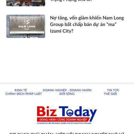
Nợ tăng, vốn giảm khiến Nam Long
Group bất chấp bán dự án “ma”
Izumi City?
KINH TẾ
DOANH NGHIỆP - DOANH NHÂN
TIN TỨC
CHÍNH SÁCH PHÁP LUẬT
ĐỜI SỐNG
THẾ GIỚI