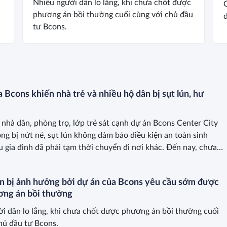
Nhiều người dân lo lắng, khi chưa chốt được
phương án bồi thường cuối cùng với chủ đầu
đ
tư Bcons.
 Bcons khiến nhà trẻ và nhiều hộ dân bị sụt lún, hư
nhà dân, phòng trọ, lớp trẻ sát cạnh dự án Bcons Center City
ông bị nứt nẻ, sụt lún không đảm bảo điều kiện an toàn sinh
u gia đình đã phải tạm thời chuyển đi nơi khác. Đến nay, chưa
án thống nhất về mức giá đền bù, giải pháp khắc phục cuối
đơn vị liên quan và hộ dân bị ảnh hưởng.
n bị ảnh hưởng bởi dự án của Bcons yêu cầu sớm được
ơng án bồi thường
i dân lo lắng, khi chưa chốt được phương án bồi thường cuối
hủ đầu tư Bcons.