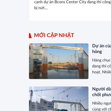
cạnh dự án Bcons Center City đang thi công
bị nứt...
MỚI CẬP NHẬT
Dự án của
hỏng
Hàng chục 
đang thi c
hoạt. Nhiề
có phương 
cùng giữa 
Người dâ
chốt phư
Nhiều ngườ
cùng với c