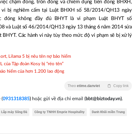
iệc chậm đóng, trốn đóng và chiếm dụng tiền đóng BHXH,
 vi bị nghiêm cấm tại Luật BHXH số 58/2014/QH13 ngày
c đóng không đầy đủ BHYT là vi phạm Luật BHYT số
 và Luật số 46/2014/QH13 ngày 13 tháng 6 năm 2014 sửa
t BHYT. Các hành vi này tùy theo mức độ vi phạm sẽ bị xử lý
, Lilama 5 bị nêu tên nợ bảo hiểm
L của Tập đoàn Kosy bị “réo tên”
ảo hiểm của hơn 1.200 lao động
Theo
etime.danviet
Copy link
 (
0931318385
)
hoặc gửi về địa chỉ email
(
bbt@biztoday.vn)
.
 - Lắp máy Sông Đà
Công ty TNHH Emprie Hospitality
Danh Khôi miền Trung