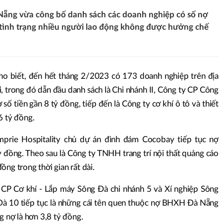
Nẵng vừa công bố danh sách các doanh nghiệp có số nợ
ới tình trạng nhiều người lao động không được hưởng chế
 biết, đến hết tháng 2/2023 có 173 doanh nghiệp trên địa
trong đó dẫn đầu danh sách là Chi nhánh II, Công ty CP Công
số tiền gần 8 tỷ đồng, tiếp đến là Công ty cơ khí ô tô và thiết
6 tỷ đồng.
rie Hospitality chủ dự án đình đám Cocobay tiếp tục nợ
đồng. Theo sau là Công ty TNHH trang trí nội thất quảng cáo
ng trong thời gian rất dài.
y CP Cơ khí - Lắp máy Sông Đà chi nhánh 5 và Xí nghiệp Sông
à 10 tiếp tục là những cái tên quen thuộc nợ BHXH Đà Nẵng
g nợ là hơn 3,8 tỷ đồng.