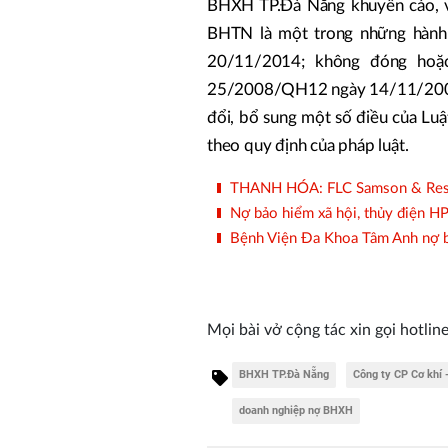
BHXH TP.Đà Nẵng khuyến cáo, v
BHTN là một trong những hành
20/11/2014; không đóng hoặ
25/2008/QH12 ngày 14/11/2008
đổi, bổ sung một số điều của Luậ
theo quy định của pháp luật.
THANH HÓA: FLC Samson & Resort
Nợ bảo hiểm xã hội, thủy điện HP
Bệnh Viện Đa Khoa Tâm Anh nợ b
Mọi bài vở cộng tác xin gọi hotline
BHXH TP.Đà Nẵng
Công ty CP Cơ khí
doanh nghiệp nợ BHXH