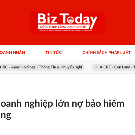
DOANH NHÂN
TIN TỨC
CHÍNH SÁCH PHÁP LUẬT
ax Holdings - Thông Tin & Khuyến nghị
# CRE - Cen Land - Thông Ti
doanh nghiệp lớn nợ bảo hiểm
ẵng