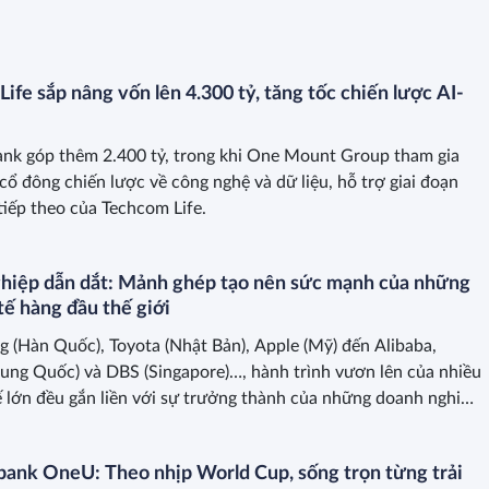
ife sắp nâng vốn lên 4.300 tỷ, tăng tốc chiến lược AI-
nk góp thêm 2.400 tỷ, trong khi One Mount Group tham gia
 cổ đông chiến lược về công nghệ và dữ liệu, hỗ trợ giai đoạn
 tiếp theo của Techcom Life.
hiệp dẫn dắt: Mảnh ghép tạo nên sức mạnh của những
tế hàng đầu thế giới
 (Hàn Quốc), Toyota (Nhật Bản), Apple (Mỹ) đến Alibaba,
rung Quốc) và DBS (Singapore)…, hành trình vươn lên của nhiều
ế lớn đều gắn liền với sự trưởng thành của những doanh nghiệp
ank OneU: Theo nhịp World Cup, sống trọn từng trải