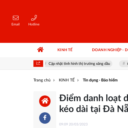
Email
Hotline
KINH TẾ
DOANH NGHIỆP - 
ng hôm nay
Cập nhật tình hình thị trường xăng dầu
#IBC - Ap
Trang chủ
KINH TẾ
Tín dụng - Bảo hiểm
Điểm danh loạt 
kéo dài tại Đà N
09:09 20/03/2023