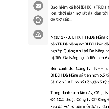
Bảo hiểm xã hội (BHXH) TP.Đà 
lớn, thời gian nợ rất dài dẫn t
độ trợ cấp...
Ngày 17/3, BHXH TP.Đà Nẵng cho
bàn TP.Đà Nẵng nợ BHXH kéo dài, 
nghiệp Quảng An I tại Đà Nẵng nợ 
bị điện Đà Nẵng nợ số tiền hơn 6,
Bên cạnh đó, Công ty TNHH Emp
BHXH Đà Nẵng số tiền hơn 6,5 tỷ 
Sài Gòn DAD nợ số tiền gần 5 tỷ đồ
Trong danh sách lần này, Công t
Đà 10.2 thuộc Công ty CP Sông Đ
kéo dài với số tiền mỗi đơn vị đan