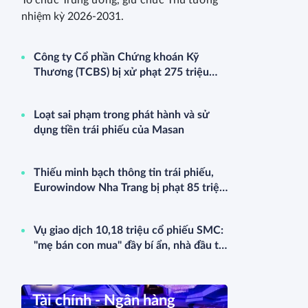
nhiệm kỳ 2026-2031.
Công ty Cổ phần Chứng khoán Kỹ
Thương (TCBS) bị xử phạt 275 triệu
đồng và buộc dừng dịch vụ ETF
Loạt sai phạm trong phát hành và sử
dụng tiền trái phiếu của Masan
Thiếu minh bạch thông tin trái phiếu,
Eurowindow Nha Trang bị phạt 85 triệu
đồng
Vụ giao dịch 10,18 triệu cổ phiếu SMC:
"mẹ bán con mua" đầy bí ẩn, nhà đầu tư
thiệt hại nặng?
Tài chính - Ngân hàng