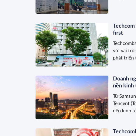
Techcom L
first
Techcomba
với vai trò
phát triển
Doanh ng
nền kinh 
Từ Samsung
Tencent (T
nền kinh t
đầu tàu.
Techcomb