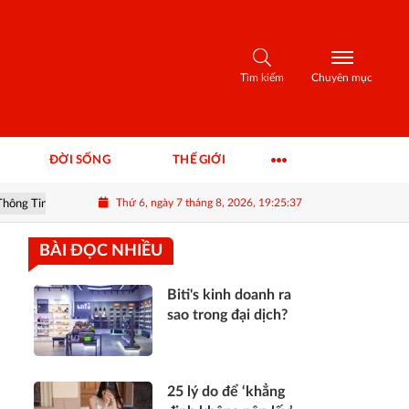
Tìm kiếm
Chuyên mục
ĐỜI SỐNG
THẾ GIỚI
Thứ 6, ngày 7 tháng 8, 2026, 19:25:38
n & Khuyến nghị
#ROS - Thông tin FLC & khuyến nghị cổ phiếu ROS
BÀI ĐỌC NHIỀU
Biti's kinh doanh ra
sao trong đại dịch?
25 lý do để ‘khẳng