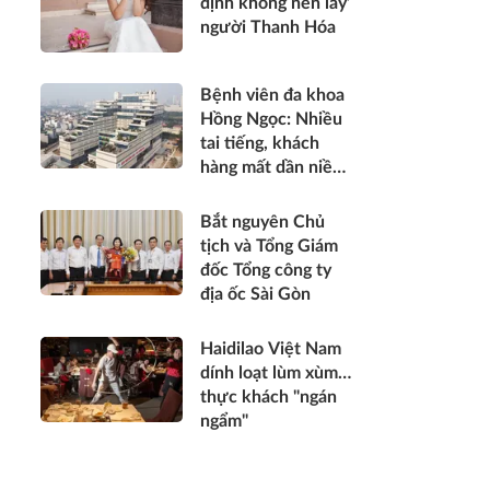
định không nên lấy’
người Thanh Hóa
Bệnh viên đa khoa
Hồng Ngọc: Nhiều
tai tiếng, khách
hàng mất dần niềm
tin
Bắt nguyên Chủ
tịch và Tổng Giám
đốc Tổng công ty
địa ốc Sài Gòn
Haidilao Việt Nam
dính loạt lùm xùm…
thực khách "ngán
ngẩm"