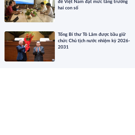
để Việt Nam đạt mức tăng trưởng
hai con số
Tổng Bí thư Tô Lâm được bầu giữ
chức Chủ tịch nước nhiệm kỳ 2026-
2031
Giới trẻ đang chi tiêu thế nào để
sống đáng giá hơn?
Công ty Cổ phần Chứng khoán Kỹ
Thương (TCBS) bị xử phạt 275
triệu đồng và buộc dừng dịch vụ
ETF