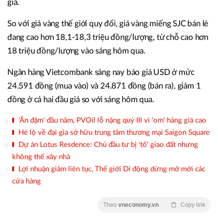
giá.
So với giá vàng thế giới quy đổi, giá vàng miếng SJC bán lẻ
đang cao hơn 18,1-18,3 triệu đồng/lượng, từ chỗ cao hơn
18 triệu đồng/lượng vào sáng hôm qua.
Ngân hàng Vietcombank sáng nay báo giá USD ở mức
24.591 đồng (mua vào) và 24.871 đồng (bán ra), giảm 1
đồng ở cả hai đầu giá so với sáng hôm qua.
'Ăn đậm' đầu năm, PVOil lỗ nặng quý III vì 'om' hàng giá cao
Hé lộ về đại gia sở hữu trung tâm thương mại Saigon Square
Dự án Lotus Resdence: Chủ đầu tư bị 'tố' giao đất nhưng
không thể xây nhà
Lợi nhuận giảm liên tục, Thế giới Di động dừng mở mới các
cửa hàng
Theo
vneconomy.vn
Copy link