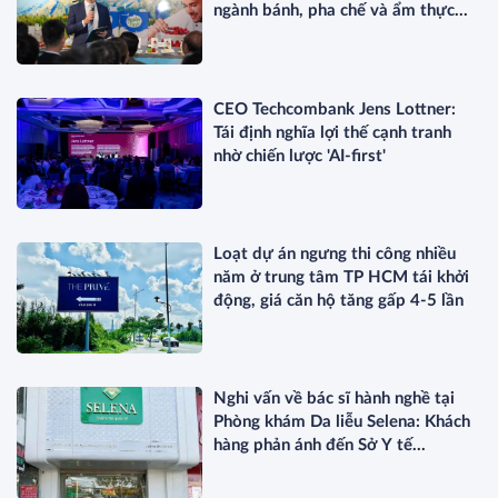
ngành bánh, pha chế và ẩm thực
chuyên nghiệp
CEO Techcombank Jens Lottner:
Tái định nghĩa lợi thế cạnh tranh
nhờ chiến lược 'AI-first'
Loạt dự án ngưng thi công nhiều
năm ở trung tâm TP HCM tái khởi
động, giá căn hộ tăng gấp 4-5 lần
Nghi vấn về bác sĩ hành nghề tại
Phòng khám Da liễu Selena: Khách
hàng phản ánh đến Sở Y tế
TP.HCM?