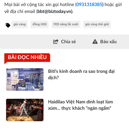
Mọi bài vở cộng tác xin gọi hotline (
0931318385
)
hoặc gửi
về địa chỉ email
(
bbt@biztoday.vn)
.
giá vàng
đồng USD
FED nâng lãi suất
giá vàng thế giới
Chia sẻ
Báo xấu
BÀI ĐỌC NHIỀU
Biti's kinh doanh ra sao trong đại
dịch?
Haidilao Việt Nam dính loạt lùm
xùm… thực khách "ngán ngẩm"