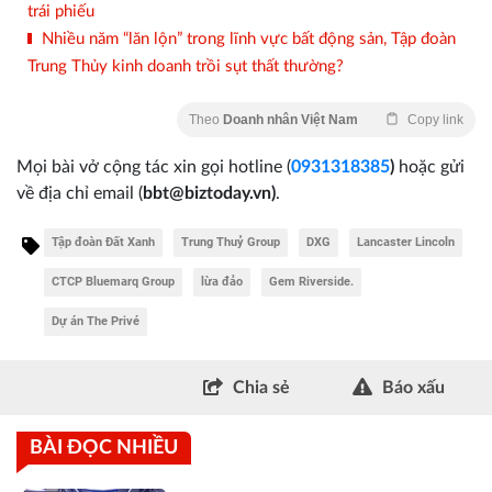
trái phiếu
Nhiều năm “lăn lộn” trong lĩnh vực bất động sản, Tập đoàn
Trung Thủy kinh doanh trồi sụt thất thường?
Theo
Doanh nhân Việt Nam
Copy link
Mọi bài vở cộng tác xin gọi hotline (
0931318385
)
hoặc gửi
về địa chỉ email
(
bbt@biztoday.vn)
.
Tập đoàn Đất Xanh
Trung Thuỷ Group
DXG
Lancaster Lincoln
CTCP Bluemarq Group
lừa đảo
Gem Riverside.
Dự án The Privé
Chia sẻ
Báo xấu
BÀI ĐỌC NHIỀU