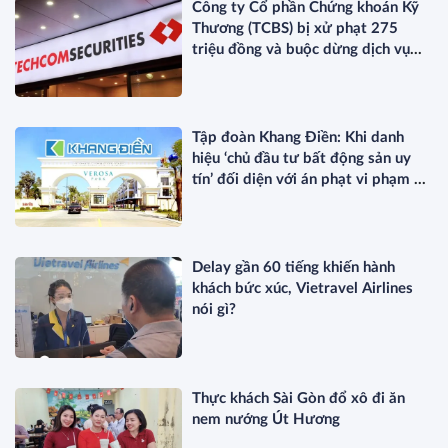
Công ty Cổ phần Chứng khoán Kỹ
Thương (TCBS) bị xử phạt 275
triệu đồng và buộc dừng dịch vụ
ETF
Tập đoàn Khang Điền: Khi danh
hiệu ‘chủ đầu tư bất động sản uy
tín’ đối diện với án phạt vi phạm về
thuế
Delay gần 60 tiếng khiến hành
khách bức xúc, Vietravel Airlines
nói gì?
Thực khách Sài Gòn đổ xô đi ăn
nem nướng Út Hương