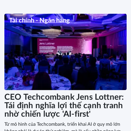
Tài chính - Ngân hàng
CEO Techcombank Jens Lottner:
Tái định nghĩa lợi thế cạnh tranh
nhờ chiến lược 'AI-first'
Từ mô hình của Techcombank, triển khai AI ở quy mô lớn