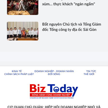
xùm… thực khách "ngán ngẩm"
Bắt nguyên Chủ tịch và Tổng Giám
đốc Tổng công ty địa ốc Sài Gòn
KINH TẾ
DOANH NGHIỆP - DOANH NHÂN
TIN TỨC
CHÍNH SÁCH PHÁP LUẬT
ĐỜI SỐNG
THẾ GIỚI
CƠ QUAN CHỦ QUẢN: HIỆP HỘI DOANH NGHIỆP NHỎ VÀ