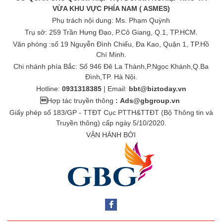
VỪA KHU VỰC PHÍA NAM ( ASMES)
Phụ trách nội dung: Ms. Phạm Quỳnh
Trụ sở: 259 Trần Hưng Đạo, P.Cô Giang, Q.1, TP.HCM.
Văn phòng :số 19 Nguyễn Đình Chiểu, Đa Kao, Quận 1, TP.Hồ
Chí Minh.
Chi nhánh phía Bắc: Số 946 Đê La Thành,P.Ngọc Khánh,Q.Ba
Đình,TP. Hà Nội.
Hotline:
0931318385
| Email:
bbt@biztoday.vn

Hợp tác truyền thông
:
Ads@gbgroup.vn
Giấy phép số 183/GP - TTĐT Cục PTTH&TTĐT (Bộ Thông tin và
Truyền thông) cấp ngày 5/10/2020.
VẬN HÀNH BỞI