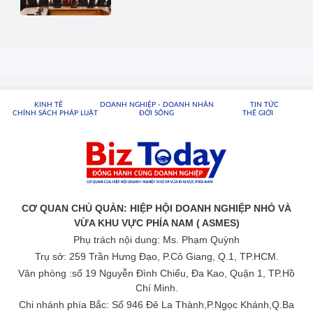
KINH TẾ
DOANH NGHIỆP - DOANH NHÂN
TIN TỨC
CHÍNH SÁCH PHÁP LUẬT
ĐỜI SỐNG
THẾ GIỚI
CƠ QUAN CHỦ QUẢN: HIỆP HỘI DOANH NGHIỆP NHỎ VÀ
VỪA KHU VỰC PHÍA NAM ( ASMES)
Phụ trách nội dung: Ms. Phạm Quỳnh
Trụ sở: 259 Trần Hưng Đạo, P.Cô Giang, Q.1, TP.HCM.
Văn phòng :số 19 Nguyễn Đình Chiểu, Đa Kao, Quận 1, TP.Hồ
Chí Minh.
Chi nhánh phía Bắc: Số 946 Đê La Thành,P.Ngọc Khánh,Q.Ba