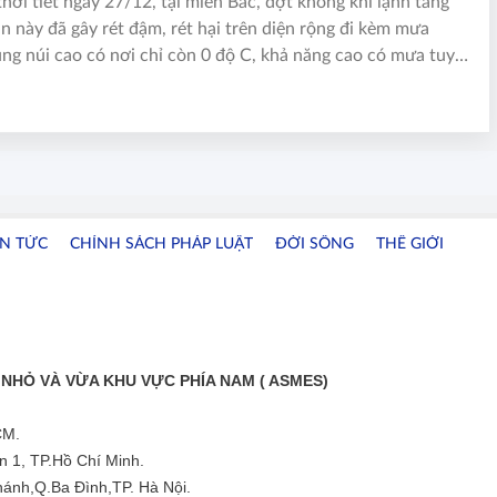
hời tiết ngày 27/12, tại miền Bắc, đợt không khí lạnh tăng
n này đã gây rét đậm, rét hại trên diện rộng đi kèm mưa
ng núi cao có nơi chỉ còn 0 độ C, khả năng cao có mưa tuyết
giá.
IN TỨC
CHÍNH SÁCH PHÁP LUẬT
ĐỜI SỐNG
THẾ GIỚI
NHỎ VÀ VỪA KHU VỰC PHÍA NAM ( ASMES)
CM.
 1, TP.Hồ Chí Minh.
ánh,Q.Ba Đình,TP. Hà Nội.