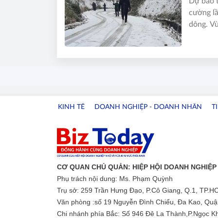
Dự báo t
cường lầ
dông. Vù
và băng 
KINH TẾ
DOANH NGHIỆP - DOANH NHÂN
T
CƠ QUAN CHỦ QUẢN: HIỆP HỘI DOANH NGHIỆP 
Phụ trách nội dung: Ms. Phạm Quỳnh
Trụ sở: 259 Trần Hưng Đạo, P.Cô Giang, Q.1, TP.H
Văn phòng :số 19 Nguyễn Đình Chiểu, Đa Kao, Quận
Chi nhánh phía Bắc: Số 946 Đê La Thành,P.Ngọc Kh