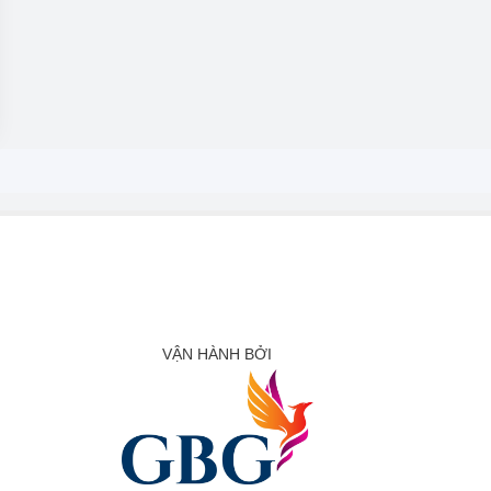
VẬN HÀNH BỞI