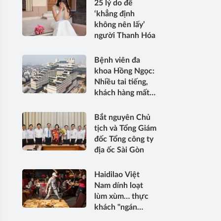
25 lý do để
‘khẳng định
không nên lấy’
người Thanh Hóa
Bệnh viên đa
khoa Hồng Ngọc:
Nhiều tai tiếng,
khách hàng mất
dần niềm tin
Bắt nguyên Chủ
tịch và Tổng Giám
đốc Tổng công ty
địa ốc Sài Gòn
Haidilao Việt
Nam dính loạt
lùm xùm… thực
khách "ngán
ngẩm"