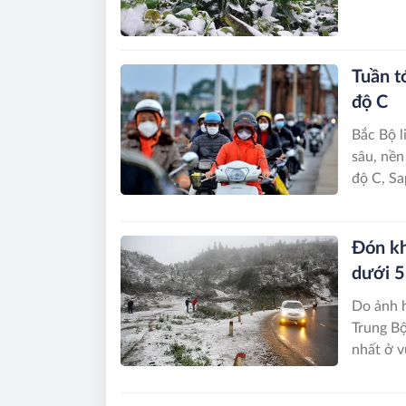
Tuần t
độ C
Bắc Bộ l
sâu, nền
độ C, Sa
Đón kh
dưới 5
Do ảnh h
Trung Bộ
nhất ở v
cao có n
Trung Bộ