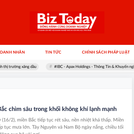
DOANH NHÂN
TIN TỨC
CHÍNH SÁCH PHÁP LUẬT
 trường xăng dầu
#IBC - Apax Holdings - Thông Tin & Khuyến nghị
ắc chìm sâu trong khối không khí lạnh mạnh
(16/2), miền Bắc tiếp tục rét sâu, nền nhiệt khá thấp. Miền
ếp tục mưa lớn. Tây Nguyên và Nam Bộ ngày nắng, chiều tối