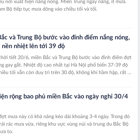
ều nơi xuất hiện nắng nóng. Miền Trung ngày nắng, ít mưa.
m Bộ tiếp tục mưa dông vào chiều tối và tối.
ắc và Trung Bộ bước vào đỉnh điểm nắng nóng,
 nền nhiệt lên tới 39 độ
hời tiết 20/6, miền Bắc và Trung Bộ bước vào đỉnh điểm đợt
g gay gắt. Nhiệt độ cao nhất tại Hà Nội phổ biến 37-39 độ
hiều tối vẫn còn duy trì trên 30 độ, không khí hầm hập, rất oi
ện rộng bao phủ miền Bắc vào ngày nghỉ 30/4
ợt mưa này có khả năng kéo dài khoảng 3-4 ngày. Trong đó
rải rác mưa vừa, riêng khu vực vùng núi và trung du Bắc Bộ
ưa to.