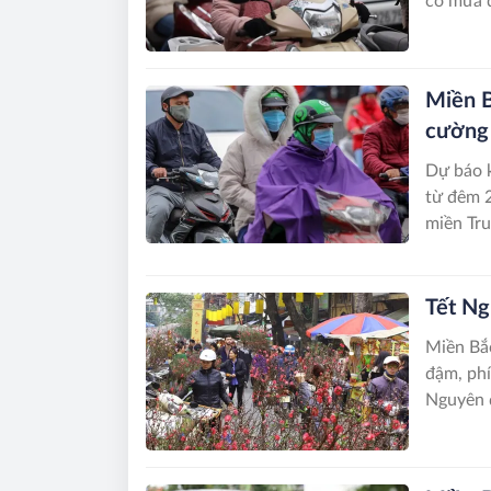
có mưa d
Miền B
cường
Dự báo 
từ đêm 2
miền Tru
Tết Ng
Miền Bắc
đậm, phí
Nguyên 