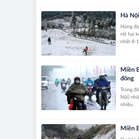
Hà Nội
Hứng đợ
rét hại 
nhất 8-1
Miền B
đông
Trong đó
Nội) nhi
nhiều.
Miền B