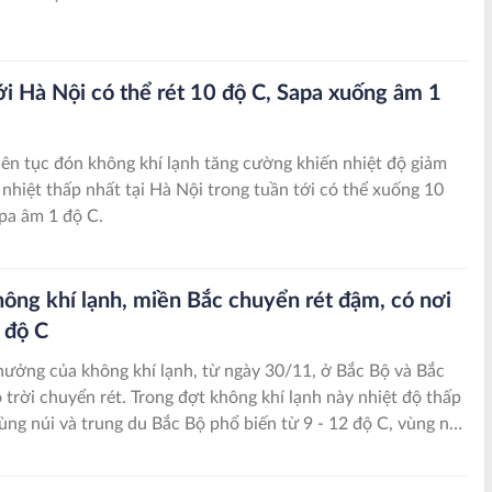
ới Hà Nội có thể rét 10 độ C, Sapa xuống âm 1
iên tục đón không khí lạnh tăng cường khiến nhiệt độ giảm
 nhiệt thấp nhất tại Hà Nội trong tuần tới có thể xuống 10
pa âm 1 độ C.
ông khí lạnh, miền Bắc chuyển rét đậm, có nơi
 độ C
ưởng của không khí lạnh, từ ngày 30/11, ở Bắc Bộ và Bắc
 trời chuyển rét. Trong đợt không khí lạnh này nhiệt độ thấp
ùng núi và trung du Bắc Bộ phổ biến từ 9 - 12 độ C, vùng núi
ơi dưới 5 độ C; vùng đồng bằng Bắc Bộ từ 12 - 14 độ C; Bắc
 13 - 16 độ C.