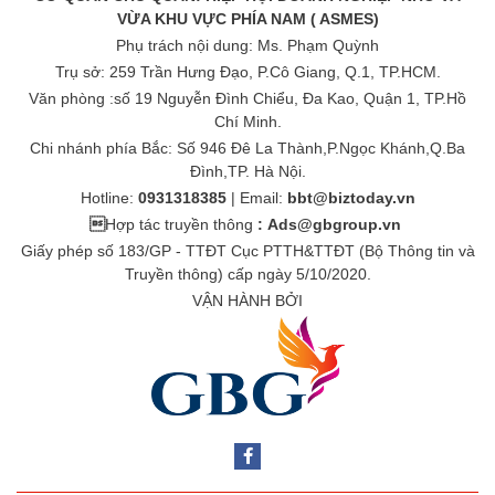
VỪA KHU VỰC PHÍA NAM ( ASMES)
Phụ trách nội dung: Ms. Phạm Quỳnh
Trụ sở: 259 Trần Hưng Đạo, P.Cô Giang, Q.1, TP.HCM.
Văn phòng :số 19 Nguyễn Đình Chiểu, Đa Kao, Quận 1, TP.Hồ
Chí Minh.
Chi nhánh phía Bắc: Số 946 Đê La Thành,P.Ngọc Khánh,Q.Ba
Đình,TP. Hà Nội.
Hotline:
0931318385
| Email:
bbt@biztoday.vn

Hợp tác truyền thông
:
Ads@gbgroup.vn
Giấy phép số 183/GP - TTĐT Cục PTTH&TTĐT (Bộ Thông tin và
Truyền thông) cấp ngày 5/10/2020.
VẬN HÀNH BỞI