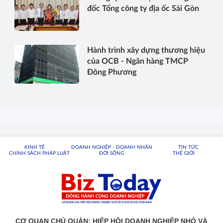
đốc Tổng công ty địa ốc Sài Gòn
Hành trình xây dựng thương hiệu
của OCB - Ngân hàng TMCP
Đông Phương
KINH TẾ
DOANH NGHIỆP - DOANH NHÂN
TIN TỨC
CHÍNH SÁCH PHÁP LUẬT
ĐỜI SỐNG
THẾ GIỚI
CƠ QUAN CHỦ QUẢN: HIỆP HỘI DOANH NGHIỆP NHỎ VÀ