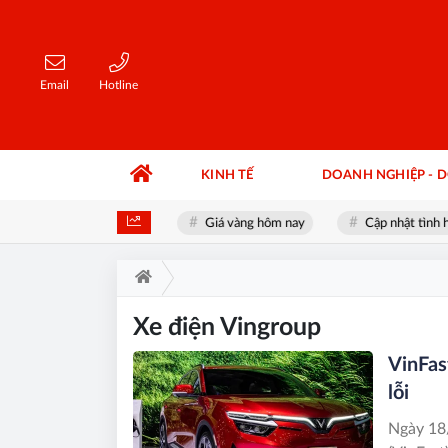
Email
Hotline
KINH TẾ
DOANH NGHIỆP - 
ụ bé gái 8 tuổi mới nhất
Giá vàng hôm nay
Cập nhật tình hìn
Xe điện Vingroup
VinFas
lỗi
Ngày 18/