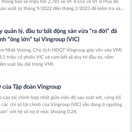
) thông báo sẽ triệu hồi 2.781 xe VF 8 Eco và VF 8 Plus do
sản xuất từ tháng 9/2022 đến tháng 2/2023 để kiểm tra và
 bu-lông kết nối bộ kẹp phanh cầu trước với khớp nối chịu
y quản lý, đầu tư bất động sản vừa “ra đời” đã
ành “ông lớn” tại Vingroup (VIC)
m Nhật Vượng, Chủ tịch HĐQT Vingroup góp vốn vào VMI
,5 triệu cổ phiếu VIC và cam kết sẽ duy trì đầu tư, nắm
ểm soát lâu dài trong VMI.
nợ của Tập đoàn Vingroup
 cáo tài chính hợp nhất giữa niên độ sau soát xét, công bố
, các chỉ số tài chính của Vingroup (VIC) vẫn đang ở ngưỡng
toàn” với hệ số nợ ở mức khoảng 0,24.