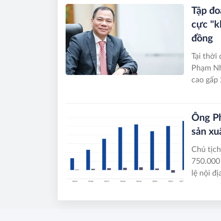
Tập đo
cực "k
đồng
Tại thời
Phạm Nhậ
cao gấp 
Ông Ph
sản xu
Chủ tịc
750.000 
lệ nội đ