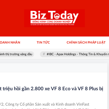
DOANH NHÂN
TIN TỨC
CHÍNH SÁCH PHÁP LUẬT
h thị trường xăng dầu
#IBC - Apax Holdings - Thông Tin & Khuyến ngh
t triệu hồi gần 2.800 xe VF 8 Eco và VF 8 Plus bị
2, Công ty Cổ phần Sản xuất và Kinh doanh VinFast