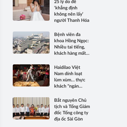
25 lý do để
‘khẳng định
không nên lấy’
người Thanh Hóa
Bệnh viên đa
khoa Hồng Ngọc:
Nhiều tai tiếng,
khách hàng mất
dần niềm tin
Haidilao Việt
Nam dính loạt
lùm xùm… thực
khách "ngán
ngẩm"
Bắt nguyên Chủ
tịch và Tổng Giám
đốc Tổng công ty
địa ốc Sài Gòn