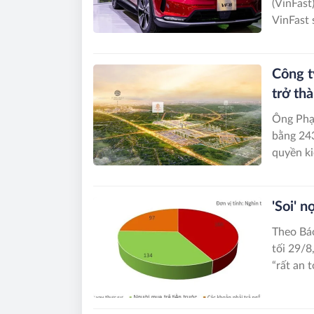
(VinFast
VinFast 
thay thế
lực.
Công t
trở th
Ông Phạ
bằng 243
quyền ki
'Soi' 
Theo Báo
tối 29/8
“rất an 