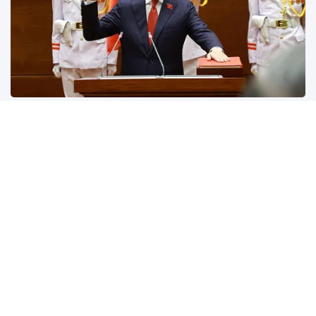
Ông Lê Minh Hưng được bầu
làm Thủ tướng nhiệm kỳ 2026-
2031
15h05 ngày 7/4, Quốc hội thông qua Nghị quyết bầu ông
Lê Minh Hưng, Trưởng ban Tổ chức Trung ương, giữ chức
Thủ tướng nhiệm kỳ 2026-2031.
Tác động của dự án du lịch cáp treo lên “huyệt đạo
thiêng” núi Nưa