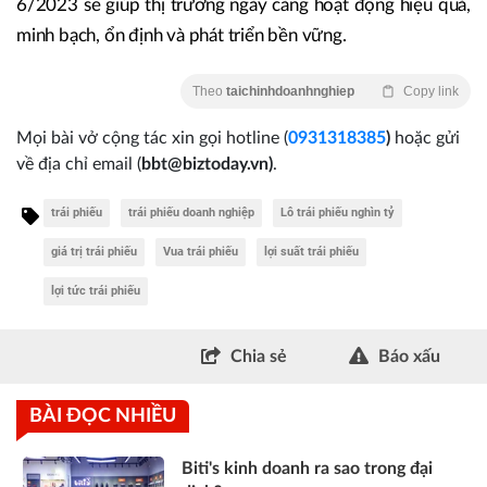
6/2023 sẽ giúp thị trường ngày càng hoạt động hiệu quả,
minh bạch, ổn định và phát triển bền vững.
Theo
taichinhdoanhnghiep
Copy link
Mọi bài vở cộng tác xin gọi hotline (
0931318385
)
hoặc gửi
về địa chỉ email
(
bbt@biztoday.vn)
.
trái phiếu
trái phiếu doanh nghiệp
Lô trái phiếu nghìn tỷ
giá trị trái phiếu
Vua trái phiếu
lợi suất trái phiếu
lợi tức trái phiếu
Chia sẻ
Báo xấu
BÀI ĐỌC NHIỀU
Biti's kinh doanh ra sao trong đại