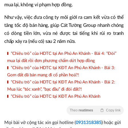
mua lại, không vi phạm hợp đồng.
Như vậy, việc đưa công ty môi giới ra cam kết vừa có thể
tăng tốc độ bán hàng, giúp Cát Tường Group nhanh chóng
có dòng tiền lớn, vừa né được tai tiếng khi rủi ro tranh
chấp xảy ra (nếu có) sau 2 năm nữa.
“Chiêu trò” của HDTC tại An Phú An Khánh - Bài 4: “Đòi”
mua lại đất rồi đơn phương chấm dứt hợp đồng
“Chiêu trò” của HDTC tại KĐT An Phú An Khánh - Bài 3:
Gom đất đã bán mang đi cổ phần hoá?!
“Chiêu trò” của HDTC tại KĐT An Phú An Khánh - Bài 2:
Mua lúc “tóc xanh”, “bạc đầu” đi đòi đất?!
“Chiêu trò” của HDTC tại KĐT An Phú An Khánh
Theo
reatimes
Copy link
Mọi bài vở cộng tác xin gọi hotline (
0931318385
)
hoặc gửi