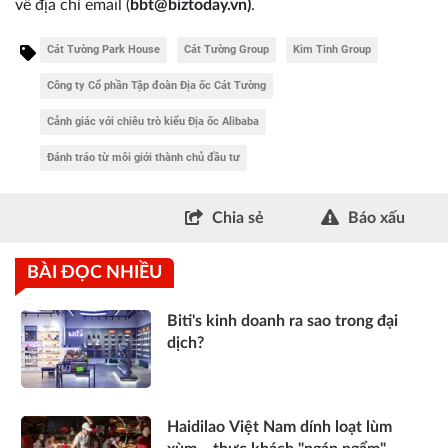
về địa chỉ email
(
bbt@biztoday.vn)
.
Cát Tường Park House
Cát Tường Group
Kim Tinh Group
Công ty Cổ phần Tập đoàn Địa ốc Cát Tường
Cảnh giác với chiêu trò kiểu Địa ốc Alibaba
Đánh tráo từ môi giới thành chủ đầu tư
Chia sẻ
Báo xấu
BÀI ĐỌC NHIỀU
Biti's kinh doanh ra sao trong đại
dịch?
Haidilao Việt Nam dính loạt lùm