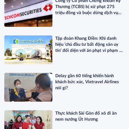
Công ty Cổ phần Chứng khoán Kỹ
Thương (TCBS) bị xử phạt 275
triệu đồng và buộc dừng dịch vụ
ETF
Tập đoàn Khang Điền: Khi danh
hiệu ‘chủ đầu tư bất động sản uy
tín’ đối diện với án phạt vi phạm về
thuế
Delay gần 60 tiếng khiến hành
khách bức xúc, Vietravel Airlines
nói gì?
Thực khách Sài Gòn đổ xô đi ăn
nem nướng Út Hương