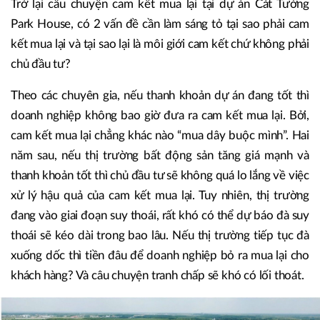
Trở lại câu chuyện cam kết mua lại tại dự án Cát Tường
Park House, có 2 vấn đề cần làm sáng tỏ tại sao phải cam
kết mua lại và tại sao lại là môi giới cam kết chứ không phải
chủ đầu tư?
Theo các chuyên gia, nếu thanh khoản dự án đang tốt thì
doanh nghiệp không bao giờ đưa ra cam kết mua lại. Bởi,
cam kết mua lại chẳng khác nào “mua dây buộc mình”. Hai
năm sau, nếu thị trường bất động sản tăng giá mạnh và
thanh khoản tốt thì chủ đầu tư sẽ không quá lo lắng về việc
xử lý hậu quả của cam kết mua lại. Tuy nhiên, thị trường
đang vào giai đoạn suy thoái, rất khó có thể dự báo đà suy
thoái sẽ kéo dài trong bao lâu. Nếu thị trường tiếp tục đà
xuống dốc thì tiền đâu để doanh nghiệp bỏ ra mua lại cho
khách hàng? Và câu chuyện tranh chấp sẽ khó có lối thoát.