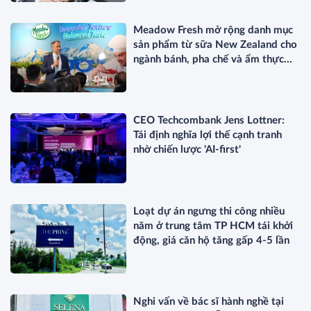
Meadow Fresh mở rộng danh mục
sản phẩm từ sữa New Zealand cho
ngành bánh, pha chế và ẩm thực
chuyên nghiệp
CEO Techcombank Jens Lottner:
Tái định nghĩa lợi thế cạnh tranh
nhờ chiến lược 'AI-first'
Loạt dự án ngưng thi công nhiều
năm ở trung tâm TP HCM tái khởi
động, giá căn hộ tăng gấp 4-5 lần
Nghi vấn về bác sĩ hành nghề tại