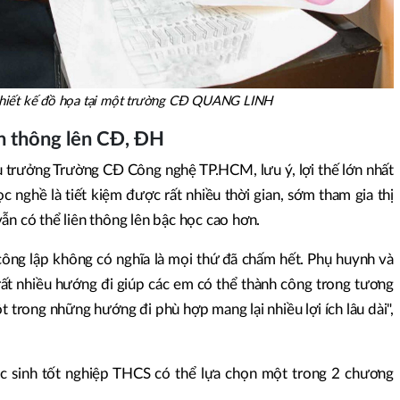
thiết kế đồ họa tại một trường CĐ QUANG LINH
ên thông lên CĐ, ĐH
ệu trưởng Trường CĐ Công nghệ TP.HCM, lưu ý, lợi thế lớn nhất
 nghề là tiết kiệm được rất nhiều thời gian, sớm tham gia thị
ẫn có thể liên thông lên bậc học cao hơn.
ông lập không có nghĩa là mọi thứ đã chấm hết. Phụ huynh và
 rất nhiều hướng đi giúp các em có thể thành công trong tương
ột trong những hướng đi phù hợp mang lại nhiều lợi ích lâu dài",
học sinh tốt nghiệp THCS có thể lựa chọn một trong 2 chương