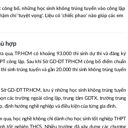
 công bố, những học sinh không trúng tuyển vào công lập
hậm chí 'tuyệt vọng'. Liệu có 'chiếc phao' nào giúp các em
hù hợp
vừa qua, TP.HCM có khoảng 93.000 thí sinh dự thi và đăng ký
PT công lập. Sau khi Sở GD-ĐT TP.HCM công bố điểm chuẩn
thí sinh trúng tuyển và gần 20.000 thí sinh không trúng tuyển
Sở GD-ĐT TP.HCM, lưu ý những học sinh không trúng tuyển
họn các trường ngoài công lập, trung tâm GDTX, trường trung
ập, định hướng nghề nghiệp và điều kiện của từng gia đình.
m qua, học nghề không chỉ dành cho học sinh tốt nghiệp THPT
nh tốt nghiệp THCS. Nhiều trường đã xây dựng các chương