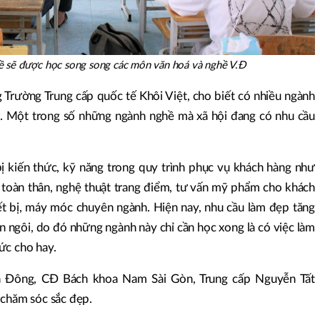
ề sẽ được học song song các môn văn hoá và nghề V.Đ
Trường Trung cấp quốc tế Khôi Việt, cho biết có nhiều ngành
6. Một trong số những ngành nghề mà xã hội đang có nhu cầu
ị kiến thức, kỹ năng trong quy trình phục vụ khách hàng như
 toàn thân, nghệ thuật trang điểm, tư vấn mỹ phẩm cho khách
iết bị, máy móc chuyên ngành. Hiện nay, nhu cầu làm đẹp tăng
n ngôi, do đó những ngành này chỉ cần học xong là có việc làm
ức cho hay.
n Đông, CĐ Bách khoa Nam Sài Gòn, Trung cấp Nguyễn Tất
 chăm sóc sắc đẹp.