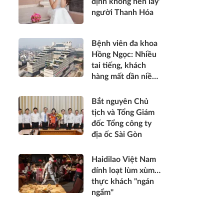
định không nên lấy’
người Thanh Hóa
Bệnh viên đa khoa
Hồng Ngọc: Nhiều
tai tiếng, khách
hàng mất dần niềm
tin
Bắt nguyên Chủ
tịch và Tổng Giám
đốc Tổng công ty
địa ốc Sài Gòn
Haidilao Việt Nam
dính loạt lùm xùm…
thực khách "ngán
ngẩm"