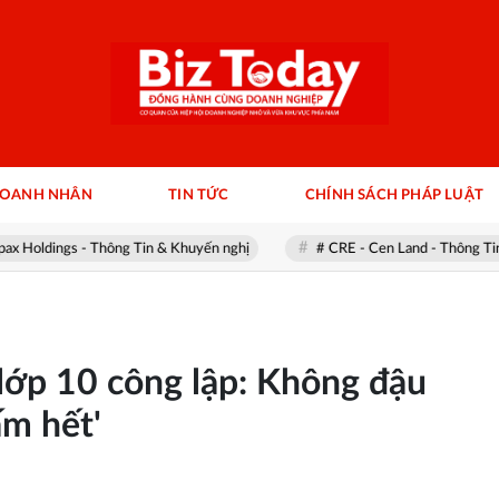
DOANH NHÂN
TIN TỨC
CHÍNH SÁCH PHÁP LUẬT
ings - Thông Tin & Khuyến nghị
# CRE - Cen Land - Thông Tin & Khu
lớp 10 công lập: Không đậu
ấm hết'