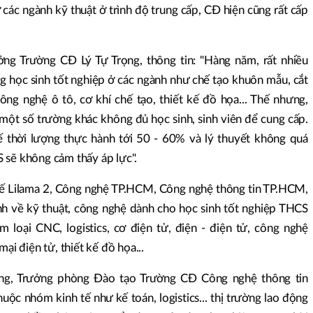
 các ngành kỹ thuật ở trình độ trung cấp, CĐ hiện cũng rất cấp
ng Trường CĐ Lý Tự Trọng, thông tin: "Hàng năm, rất nhiều
g học sinh tốt nghiệp ở các ngành như chế tạo khuôn mẫu, cắt
công nghệ ô tô, cơ khí chế tạo, thiết kế đồ họa... Thế nhưng,
ột số trường khác không đủ học sinh, sinh viên để cung cấp.
 thời lượng thực hành tới 50 - 60% và lý thuyết không quá
 sẽ không cảm thấy áp lực".
ế Lilama 2, Công nghệ TP.HCM, Công nghệ thông tin TP.HCM,
nh về kỹ thuật, công nghệ dành cho học sinh tốt nghiệp THCS
m loại CNC, logistics, cơ điện tử, điện - điện tử, công nghệ
ại điện tử, thiết kế đồ họa...
ông, Trưởng phòng Đào tạo Trường CĐ Công nghệ thông tin
ộc nhóm kinh tế như kế toán, logistics... thị trường lao động