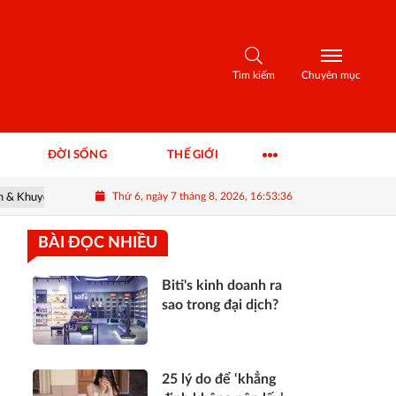
Tìm kiếm
Chuyên mục
ĐỜI SỐNG
THẾ GIỚI
Thứ 6, ngày 7 tháng 8, 2026, 16:53:37
yến nghị
#ROS - Thông tin FLC & khuyến nghị cổ phiếu ROS
BÀI ĐỌC NHIỀU
Biti's kinh doanh ra
sao trong đại dịch?
25 lý do để ‘khẳng