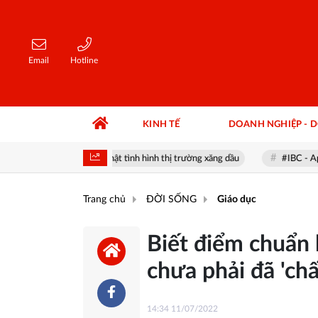
Email
Hotline
KINH TẾ
DOANH NGHIỆP - 
nay
Cập nhật tình hình thị trường xăng dầu
#IBC - Apax Hold
Trang chủ
ĐỜI SỐNG
Giáo dục
Biết điểm chuẩn 
chưa phải đã 'ch
14:34 11/07/2022