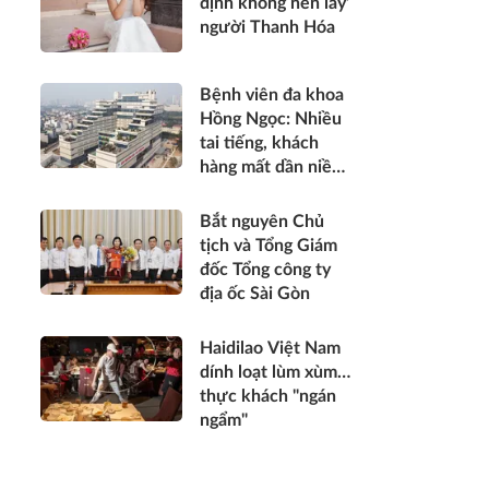
định không nên lấy’
người Thanh Hóa
Bệnh viên đa khoa
Hồng Ngọc: Nhiều
tai tiếng, khách
hàng mất dần niềm
tin
Bắt nguyên Chủ
tịch và Tổng Giám
đốc Tổng công ty
địa ốc Sài Gòn
Haidilao Việt Nam
dính loạt lùm xùm…
thực khách "ngán
ngẩm"