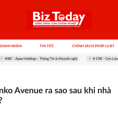
DOANH NHÂN
TIN TỨC
CHÍNH SÁCH PHÁP LUẬT
pax Holdings - Thông Tin & Khuyến nghị
# CRE - Cen Land - Thông T
nko Avenue ra sao sau khi nhà
?