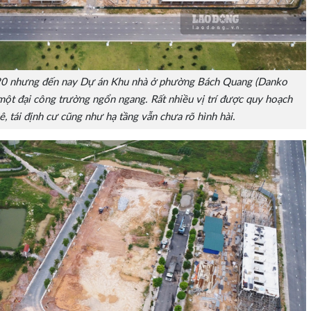
20 nhưng đến nay Dự án Khu nhà ở phường Bách Quang (Danko
ột đại công trường ngổn ngang. Rất nhiều vị trí được quy hoạch
ê, tái định cư cũng như hạ tầng vẫn chưa rõ hình hài.