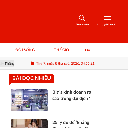
Tìm kiếm
Chuyên mục
ĐỜI SỐNG
THẾ GIỚI
Thứ 7, ngày 8 tháng 8, 2026, 04:55:23
in & Khuyến nghị
#ROS - Thông tin FLC & khuyến nghị cổ phiếu ROS
BÀI ĐỌC NHIỀU
Biti's kinh doanh ra
sao trong đại dịch?
25 lý do để ‘khẳng