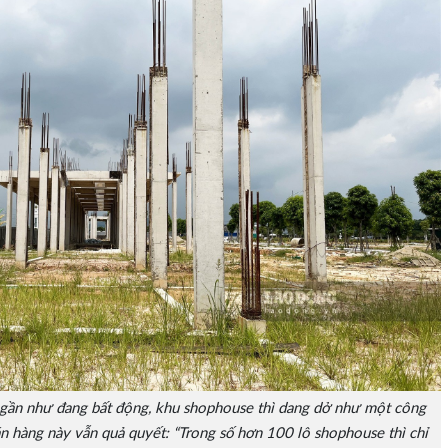
gần như đang bất động, khu shophouse thì dang dở như một công
n hàng này vẫn quả quyết: “Trong số hơn 100 lô shophouse thì chỉ