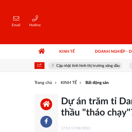
Email
Hotline
KINH TẾ
DOANH NGHIỆP - 
àng hôm nay
Cập nhật tình hình thị trường xăng dầu
#IBC - A
Trang chủ
KINH TẾ
Bất động sản
Dự án trăm tỉ Da
thầu "tháo chạy"
17:53 17/08/2022