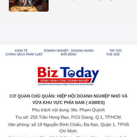
KINH TẾ
DOANH NGHIỆP - DOANH NHÂN
TIN TỨC
CHÍNH SÁCH PHÁP LUẬT
ĐỜI SỐNG
THẾ GIỚI
CƠ QUAN CHỦ QUẢN: HIỆP HỘI DOANH NGHIỆP NHỎ VÀ
VỪA KHU VỰC PHÍA NAM ( ASMES)
Phụ trách nội dung: Ms. Phạm Quỳnh
Trụ sở: 259 Trần Hưng Đạo, P.Cô Giang, Q.1, TP.HCM.
Văn phòng :số 19 Nguyễn Đình Chiểu, Đa Kao, Quận 1, TP.Hồ
Chí Minh.