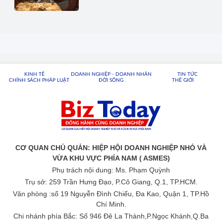
KINH TẾ
DOANH NGHIỆP - DOANH NHÂN
TIN TỨC
CHÍNH SÁCH PHÁP LUẬT
ĐỜI SỐNG
THẾ GIỚI
CƠ QUAN CHỦ QUẢN: HIỆP HỘI DOANH NGHIỆP NHỎ VÀ
VỪA KHU VỰC PHÍA NAM ( ASMES)
Phụ trách nội dung: Ms. Phạm Quỳnh
Trụ sở: 259 Trần Hưng Đạo, P.Cô Giang, Q.1, TP.HCM.
Văn phòng :số 19 Nguyễn Đình Chiểu, Đa Kao, Quận 1, TP.Hồ
Chí Minh.
Chi nhánh phía Bắc: Số 946 Đê La Thành,P.Ngọc Khánh,Q.Ba