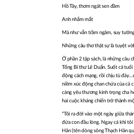
Hồ Tây, thơm ngát sen đầm
Anh nhắm mắt
Mà như vẫn trầm ngâm, suy tưởng.
Những câu thơ thật sự là tuyệt vờ
Ở phần 2 tập sách, là những câu c
Tổng Bí thư Lê Duẩn. Suốt cả tuổi 
động cách mạng, rồi chịu tù đày…c
niềm xúc động chan chứa của cả ch
càng yêu thương kính trọng cha h
hai cuộc kháng chiến trở thành m
“Tôi ra đời vào một ngày giữa thá
đứa con đầu lòng. Ngay cả khi tôi c
Hãn (tên dòng sông Thạch Hãn quê 