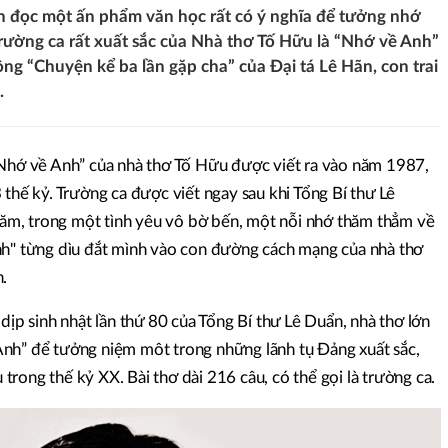
n đọc một ấn phẩm văn học rất có ý nghĩa để tưởng nhớ
rường ca rất xuất sắc của Nhà thơ Tố Hữu là “Nhớ về Anh”
ng “Chuyện kể ba lần gặp cha” của Đại tá Lê Hãn, con trai
.
“Nhớ về Anh” của nhà thơ Tố Hữu được viết ra vào năm 1987,
 thế kỷ. Trường ca được viết ngay sau khi Tổng Bí thư Lê
m, trong một tình yêu vô bờ bến, một nỗi nhớ thăm thẳm về
nh" từng dìu đắt mình vào con đường cách mạng của nhà thơ
.
dịp sinh nhật lần thứ 80 của Tổng Bí thư Lê Duẩn, nhà thơ lớn
nh” để tưởng niệm môt trong những lãnh tụ Đảng xuất sắc,
rong thế kỷ XX. Bài thơ dài 216 câu, có thể gọi là trường ca.