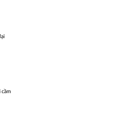
đại
i cầm