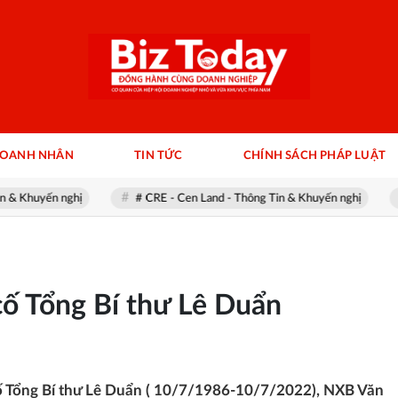
DOANH NHÂN
TIN TỨC
CHÍNH SÁCH PHÁP LUẬT
uyến nghị
# CRE - Cen Land - Thông Tin & Khuyến nghị
#ROS
cố Tổng Bí thư Lê Duẩn
cố Tổng Bí thư Lê Duẩn ( 10/7/1986-10/7/2022), NXB Văn