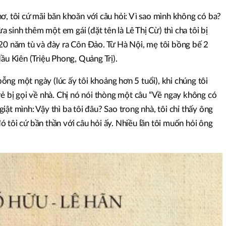
ơ, tôi cứ mãi băn khoăn với câu hỏi: Vì sao mình không có ba?
ừa sinh thêm một em gái (đặt tên là Lê Thị Cừ) thì cha tôi bị
 20 năm tù và đày ra Côn Đảo. Từ Hà Nội, mẹ tôi bồng bế 2
ầu Kiên (Triệu Phong, Quảng Trị).
 bỗng một ngày (lúc ấy tôi khoảng hơn 5 tuổi), khi chúng tôi
rẻ bị gọi về nhà. Chị nó nói thòng một câu “Về ngay không có
i giật mình: Vậy thì ba tôi đâu? Sao trong nhà, tôi chỉ thấy ông
 tôi cứ bần thần với câu hỏi ấy. Nhiều lần tôi muốn hỏi ông