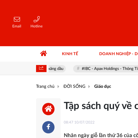
Email
Hotline
KINH TẾ
DOANH NGHIỆP - 
tình hình thị trường xăng dầu
#IBC - Apax Holdings - Thông Tin & Kh
Trang chủ
ĐỜI SỐNG
Giáo dục
Tập sách quý về 
08:47 10/07/2022
Nhân ngày giỗ lần thứ 36 của 