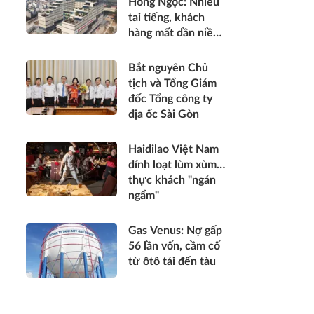
Hồng Ngọc: Nhiều
tai tiếng, khách
hàng mất dần niềm
tin
Bắt nguyên Chủ
tịch và Tổng Giám
đốc Tổng công ty
địa ốc Sài Gòn
Haidilao Việt Nam
dính loạt lùm xùm…
thực khách "ngán
ngẩm"
Gas Venus: Nợ gấp
56 lần vốn, cầm cố
từ ôtô tải đến tàu