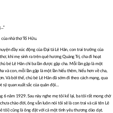
.."
i của nhà thơ Tố Hữu.
huyện đầy xúc động của Đại tá Lê Hãn, con trai trưởng của
thơ, khi mẹ sinh ra trên quê hương Quảng Trị, cha đi hoạt
hú bé Lê Hãn chỉ ba lần được gặp cha. Mỗi lần gặp là một
a và con, mỗi lần gặp là một lần hiểu thêm, hiểu hơn về cha,
ơn. Và bởi thế, chú bé Lê Hãn đã sớm đi theo cách mạng, qua
ột sỹ quan xuất sắc của quân đội…
ng 6 năm 1929. Sau này nghe mẹ tôi kể lại, ba tôi rất mong chờ
hưa chào đời, ông vẫn luôn nói tôi sẽ là con trai và cái tên Lê
tôi) cũng là ông đặt với cả một tình yêu thương dào dạt.