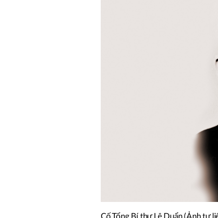
Cố Tổng Bí thư Lê Duẩn (Ảnh tư li