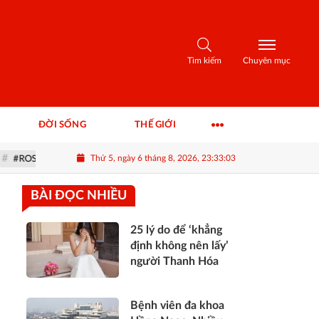
Tìm kiếm
Chuyên mục
ĐỜI SỐNG
THẾ GIỚI
Thứ 5, ngày 6 tháng 8, 2026, 23:33:04
 - Thông tin FLC & khuyến nghị cổ phiếu ROS
BÀI ĐỌC NHIỀU
25 lý do để ‘khẳng
định không nên lấy’
người Thanh Hóa
Bệnh viên đa khoa