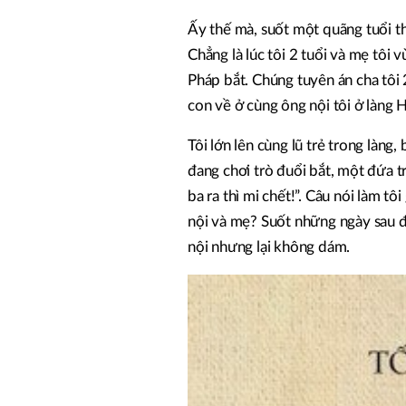
Ấy thế mà, suốt một quãng tuổi th
Chẳng là lúc tôi 2 tuổi và mẹ tôi v
Pháp bắt. Chúng tuyên án cha tôi
con về ở cùng ông nội tôi ở làng H
Tôi lớn lên cùng lũ trẻ trong làng,
đang chơi trò đuổi bắt, một đứa t
ba ra thì mi chết!”. Câu nói làm tô
nội và mẹ? Suốt những ngày sau đó
nội nhưng lại không dám.