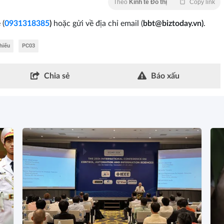
Theo
Kinh tế Đô thị
Copy link
 (
0931318385
)
hoặc gửi về địa chỉ email
(
bbt@biztoday.vn)
.
hiếu
PC03
Chia sẻ
Báo xấu