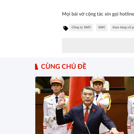
Mọi bài vở cộng tác xin gọi hotline
Công ty SMC
SMC
thao túng cổ p
CÙNG CHỦ ĐỀ