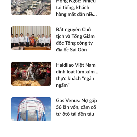
Hồng Ngọc: Nhiều
tai tiếng, khách
hàng mất dần niềm
tin
Bắt nguyên Chủ
tịch và Tổng Giám
đốc Tổng công ty
địa ốc Sài Gòn
Haidilao Việt Nam
dính loạt lùm xùm…
thực khách "ngán
ngẩm"
Gas Venus: Nợ gấp
56 lần vốn, cầm cố
từ ôtô tải đến tàu