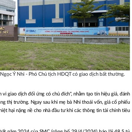
gọc Ý Nhi - Phó Chủ tịch HĐQT có giao dịch bất thường.
 vi giao dịch đối ứng có chủ đích", nhằm tạo tín hiệu giả, đánh
ng thị trường. Ngay sau khi mẹ bà Nhi thoái vốn, giá cổ phiếu
ệt hại nặng nề cho nhà đầu tư khi các thông tin tài chính tiêu
nhất năm 2024 của SMC (công bố 29/4/2024) báo lãi 48,5 tỷ