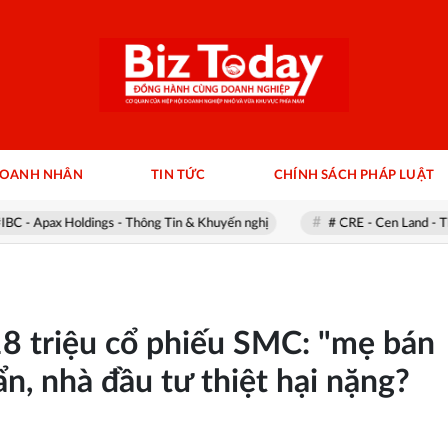
DOANH NHÂN
TIN TỨC
CHÍNH SÁCH PHÁP LUẬT
ax Holdings - Thông Tin & Khuyến nghị
# CRE - Cen Land - Thông Ti
18 triệu cổ phiếu SMC: "mẹ bán
n, nhà đầu tư thiệt hại nặng?