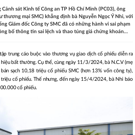
 Cảnh sát Kinh tế Công an TP Hồ Chí Minh (PC03), ông
tư thương mại SMC) khẳng định bà Nguyễn Ngọc Ý Nhi, với
Tổng Giám đốc Công ty SMC đã có những hành vi sai phạm
ông bố thông tin sai lệch và thao túng giá chứng khoán…
tập trung cáo buộc vào thương vụ giao dịch cổ phiếu diễn ra
 hiệu bất thường. Cụ thể, cùng ngày 11/3/2024, bà N.C.V (mẹ
bán sạch 10,18 triệu cổ phiếu SMC (hơn 13% vốn công ty),
 triệu cổ phiếu. Thế nhưng, đến ngày 15/4/2024, bà Nhi báo
600.000 cổ phiếu.