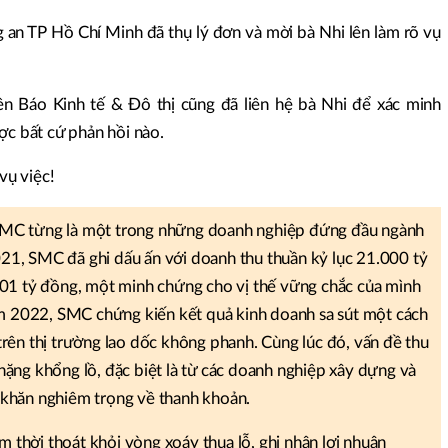
 an TP Hồ Chí Minh đã thụ lý đơn và mời bà Nhi lên làm rõ vụ
ên Báo Kinh tế & Đô thị cũng đã liên hệ bà Nhi để xác minh
ợc bất cứ phản hồi nào.
vụ việc!
SMC từng là một trong những doanh nghiệp đứng đầu ngành
21, SMC đã ghi dấu ấn với doanh thu thuần kỷ lục 21.000 tỷ
901 tỷ đồng, một minh chứng cho vị thế vững chắc của mình
năm 2022, SMC chứng kiến kết quả kinh doanh sa sút một cách
trên thị trường lao dốc không phanh. Cùng lúc đó, vấn đề thu
nặng khổng lồ, đặc biệt là từ các doanh nghiệp xây dựng và
 khăn nghiêm trọng về thanh khoản.
thời thoát khỏi vòng xoáy thua lỗ, ghi nhận lợi nhuận