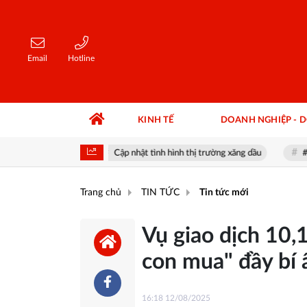
Email
Hotline
KINH TẾ
DOANH NGHIỆP - 
ng hôm nay
Cập nhật tình hình thị trường xăng dầu
#IBC - Ap
Trang chủ
TIN TỨC
Tin tức mới
Vụ giao dịch 10,
con mua" đầy bí ẩ
16:18 12/08/2025