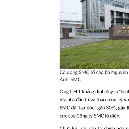
Cổ đông SMC tố cáo bà Nguyễn N
Ảnh: SMC
Ông L.H.T khẳng định đây là "hành
lừa nhà đầu tư và thao túng kỳ vọ
SMC đã "lao dốc" gần 30%, gây thi
cực của Công ty SMC lộ diện.
Chưa kể, báo cáo tài chính hợp 