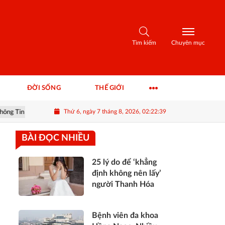
Tìm kiếm
Chuyên mục
ĐỜI SỐNG
THẾ GIỚI
Thứ 6, ngày 7 tháng 8, 2026, 02:22:40
n & Khuyến nghị
#ROS - Thông tin FLC & khuyến nghị cổ phiếu ROS
BÀI ĐỌC NHIỀU
25 lý do để ‘khẳng
định không nên lấy’
người Thanh Hóa
Bệnh viên đa khoa