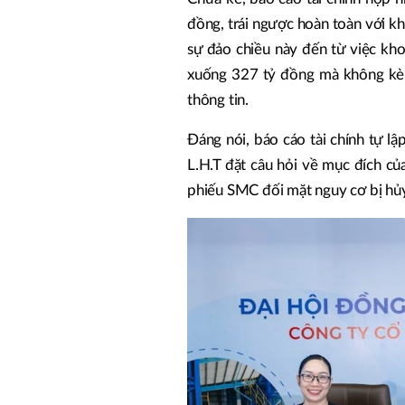
đồng, trái ngược hoàn toàn với k
sự đảo chiều này đến từ việc kh
xuống 327 tỷ đồng mà không kèm 
thông tin.
Đáng nói, báo cáo tài chính tự l
L.H.T đặt câu hỏi về mục đích của
phiếu SMC đối mặt nguy cơ bị hủy 