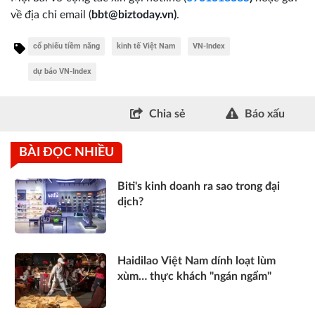
về địa chỉ email
(
bbt@biztoday.vn)
.
cổ phiếu tiềm năng
kinh tế Việt Nam
VN-Index
dự báo VN-Index
Chia sẻ
Báo xấu
BÀI ĐỌC NHIỀU
Biti's kinh doanh ra sao trong đại
dịch?
Haidilao Việt Nam dính loạt lùm
xùm… thực khách "ngán ngẩm"