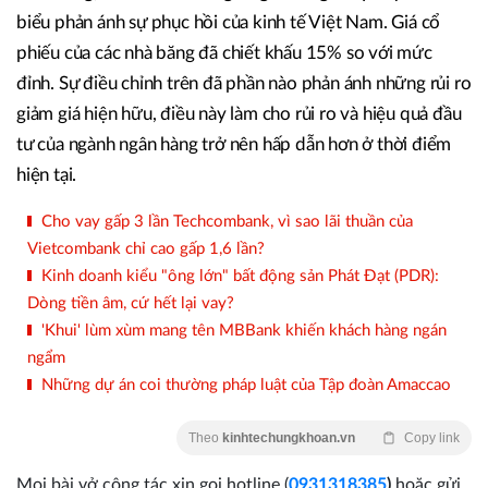
biểu phản ánh sự phục hồi của kinh tế Việt Nam. Giá cổ
phiếu của các nhà băng đã chiết khấu 15% so với mức
đỉnh. Sự điều chỉnh trên đã phần nào phản ánh những rủi ro
giảm giá hiện hữu, điều này làm cho rủi ro và hiệu quả đầu
tư của ngành ngân hàng trở nên hấp dẫn hơn ở thời điểm
hiện tại.
Cho vay gấp 3 lần Techcombank, vì sao lãi thuần của
Vietcombank chỉ cao gấp 1,6 lần?
Kinh doanh kiểu "ông lớn" bất động sản Phát Đạt (PDR):
Dòng tiền âm, cứ hết lại vay?
'Khui' lùm xùm mang tên MBBank khiến khách hàng ngán
ngẩm
Những dự án coi thường pháp luật của Tập đoàn Amaccao
Theo
kinhtechungkhoan.vn
Copy link
Mọi bài vở cộng tác xin gọi hotline (
0931318385
)
hoặc gửi