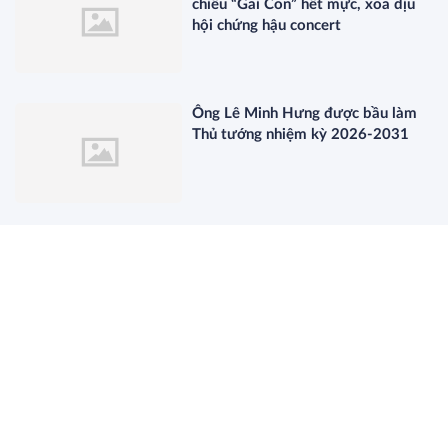
chiều “Gai Con” hết mực, xoa dịu
hội chứng hậu concert
Ông Lê Minh Hưng được bầu làm
Thủ tướng nhiệm kỳ 2026-2031
Kinh tế số chính là động lực cốt lõi
để Việt Nam đạt mức tăng trưởng
hai con số
Tổng Bí thư Tô Lâm được bầu giữ
chức Chủ tịch nước nhiệm kỳ 2026-
2031