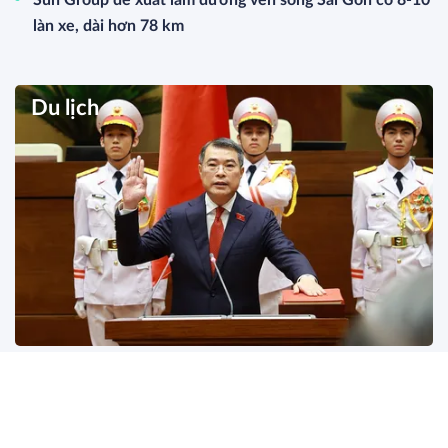
Sun Group đề xuất làm đường ven sông Sài Gòn có 8-10
làn xe, dài hơn 78 km
Du lịch
Ông Lê Minh Hưng được bầu
làm Thủ tướng nhiệm kỳ 2026-
2031