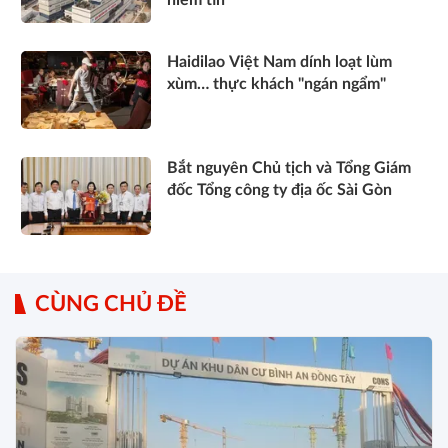
Haidilao Việt Nam dính loạt lùm
xùm… thực khách "ngán ngẩm"
Bắt nguyên Chủ tịch và Tổng Giám
đốc Tổng công ty địa ốc Sài Gòn
CÙNG CHỦ ĐỀ