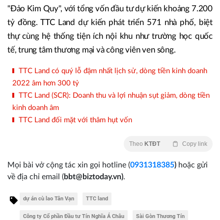
"Đảo Kim Quy", với tổng vốn đầu tư dự kiến khoảng 7.200
tỷ đồng. TTC Land dự kiến phát triển 571 nhà phố, biệt
thự cùng hệ thống tiện ích nội khu như trường học quốc
tế, trung tâm thương mại và công viên ven sông.
TTC Land có quý lỗ đậm nhất lịch sử, dòng tiền kinh doanh
2022 âm hơn 300 tỷ
TTC Land (SCR): Doanh thu và lợi nhuận sụt giảm, dòng tiền
kinh doanh âm
TTC Land đối mặt với thâm hụt vốn
Theo
KTĐT
Copy link
Mọi bài vở cộng tác xin gọi hotline (
0931318385
)
hoặc gửi
về địa chỉ email
(
bbt@biztoday.vn)
.
dự án cù lao Tân Vạn
TTC land
Công ty Cổ phần Đầu tư Tín Nghĩa Á Châu
Sài Gòn Thương Tín