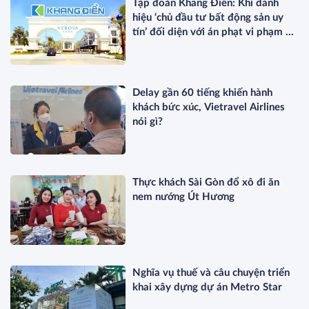
Tập đoàn Khang Điền: Khi danh
hiệu ‘chủ đầu tư bất động sản uy
tín’ đối diện với án phạt vi phạm về
thuế
Delay gần 60 tiếng khiến hành
khách bức xúc, Vietravel Airlines
nói gì?
Thực khách Sài Gòn đổ xô đi ăn
nem nướng Út Hương
Nghĩa vụ thuế và câu chuyện triển
khai xây dựng dự án Metro Star