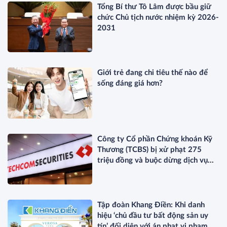
Tổng Bí thư Tô Lâm được bầu giữ
chức Chủ tịch nước nhiệm kỳ 2026-
2031
Giới trẻ đang chi tiêu thế nào để
sống đáng giá hơn?
Công ty Cổ phần Chứng khoán Kỹ
Thương (TCBS) bị xử phạt 275
triệu đồng và buộc dừng dịch vụ
ETF
Tập đoàn Khang Điền: Khi danh
hiệu ‘chủ đầu tư bất động sản uy
tín’ đối diện với án phạt vi phạm về