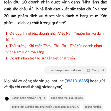
toàn cầu; 10 doanh nhân được vinh danh “Nhà lãnh đạo
xuất sắc châu Á”, “Nhà lãnh đạo xuất sắc toàn cầu” và hơn
20 sản phẩm dịch vụ được vinh danh ở hạng mục “Sản
phẩm – dịch vụ chất lượng quốc tế”.
Để doanh nghiệp, doanh nhân Việt Nam "muốn lớn và dám
lớn"
Thủ tướng: Khí chất “Tâm - Tài - Trí - Tín” của doanh nhân
Việt Nam luôn tỏa sáng
Doanh nhân trẻ tạo sự gắn kết phát triển
Theo
baophunuthudo.vn
Copy link
Mọi bài vở cộng tác xin gọi hotline (
0931318385
)
hoặc gửi
về địa chỉ email
(
bbt@biztoday.vn)
.
Doanh nhân Nguyễn Thị Hà
Làng sinh thái Eva Village
Trung tâm Nghiên cứu phát triển Doanh nghiệp châu Á
doanh nghiệp