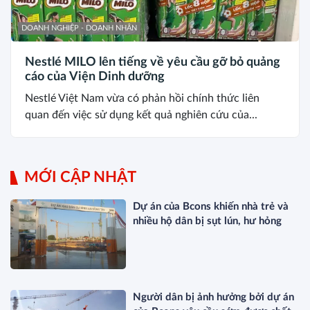
DOANH NGHIỆP - DOANH NHÂN
Nestlé MILO lên tiếng về yêu cầu gỡ bỏ quảng
cáo của Viện Dinh dưỡng
Nestlé Việt Nam vừa có phản hồi chính thức liên
quan đến việc sử dụng kết quả nghiên cứu của...
MỚI CẬP NHẬT
Dự án của Bcons khiến nhà trẻ và
nhiều hộ dân bị sụt lún, hư hỏng
Người dân bị ảnh hưởng bởi dự án