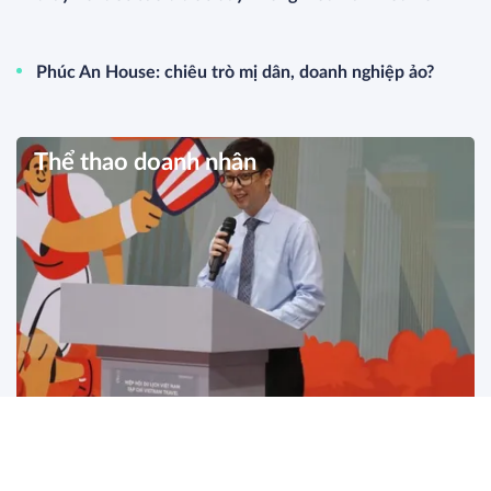
Phúc An House: chiêu trò mị dân, doanh nghiệp ảo?
Thể thao doanh nhân
Khai mạc giải đấu VietnamTravel
Pickleboo Open 2024