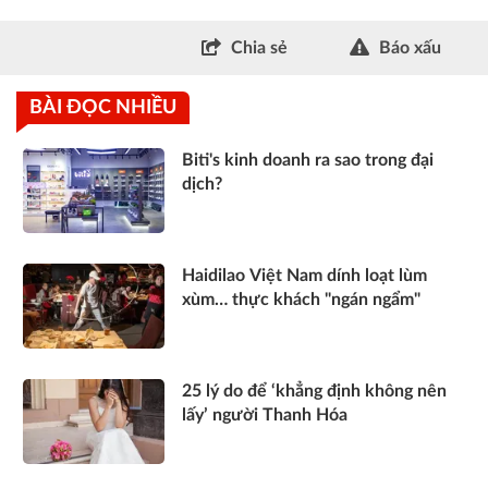
Chia sẻ
Báo xấu
BÀI ĐỌC NHIỀU
Biti's kinh doanh ra sao trong đại
dịch?
Haidilao Việt Nam dính loạt lùm
xùm… thực khách "ngán ngẩm"
25 lý do để ‘khẳng định không nên
lấy’ người Thanh Hóa