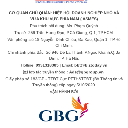
CƠ QUAN CHỦ QUẢN: HIỆP HỘI DOANH NGHIỆP NHỎ VÀ
VỪA KHU VỰC PHÍA NAM ( ASMES)
Phụ trách nội dung: Ms. Phạm Quỳnh
Trụ sở: 259 Trần Hưng Đạo, P.Cô Giang, Q.1, TP.HCM.
Văn phòng :số 19 Nguyễn Đình Chiểu, Đa Kao, Quận 1, TP.Hồ
Chí Minh.
Chi nhánh phía Bắc: Số 946 Đê La Thành,P.Ngọc Khánh,Q.Ba
Đình,TP. Hà Nội.
Hotline:
0931318385
| Email:
bbt@biztoday.vn

Hợp tác truyền thông
:
Ads@gbgroup.vn
Giấy phép số 183/GP - TTĐT Cục PTTH&TTĐT (Bộ Thông tin và
Truyền thông) cấp ngày 5/10/2020.
VẬN HÀNH BỞI