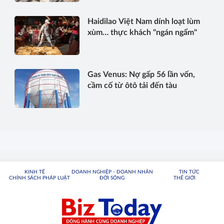
Haidilao Việt Nam dính loạt lùm
xùm… thực khách "ngán ngẩm"
Gas Venus: Nợ gấp 56 lần vốn,
cầm cố từ ôtô tải đến tàu
KINH TẾ
DOANH NGHIỆP - DOANH NHÂN
TIN TỨC
CHÍNH SÁCH PHÁP LUẬT
ĐỜI SỐNG
THẾ GIỚI