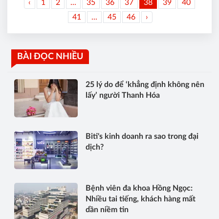
‹
1
2
...
35
36
37
38
39
40
41
...
45
46
›
BÀI ĐỌC NHIỀU
25 lý do để ‘khẳng định không nên
lấy’ người Thanh Hóa
Biti's kinh doanh ra sao trong đại
dịch?
Bệnh viên đa khoa Hồng Ngọc:
Nhiều tai tiếng, khách hàng mất
dần niềm tin