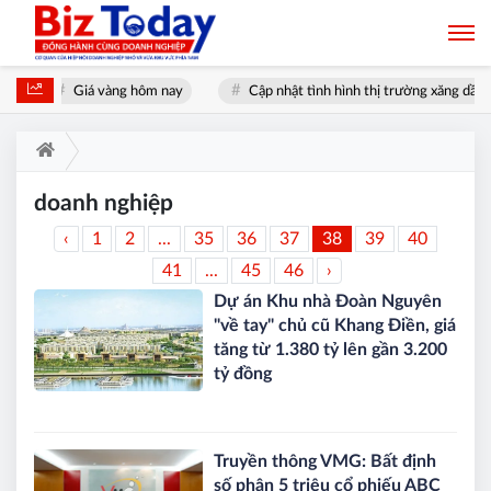
Giá vàng hôm nay
Cập nhật tình hình thị trường xăng dầu
doanh nghiệp
‹
1
2
...
35
36
37
38
39
40
41
...
45
46
›
Dự án Khu nhà Đoàn Nguyên
"về tay" chủ cũ Khang Điền, giá
tăng từ 1.380 tỷ lên gần 3.200
tỷ đồng
Truyền thông VMG: Bất định
số phận 5 triệu cổ phiếu ABC