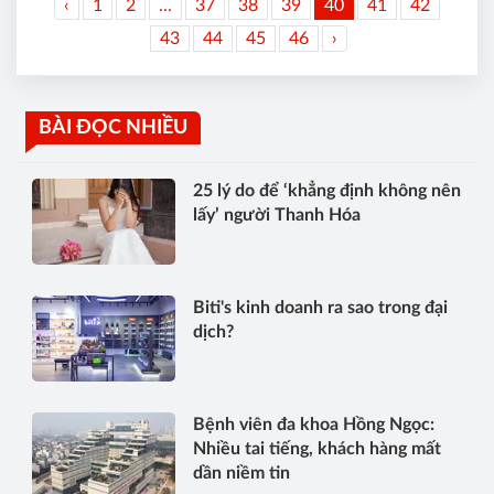
‹
1
2
...
37
38
39
40
41
42
43
44
45
46
›
BÀI ĐỌC NHIỀU
25 lý do để ‘khẳng định không nên
lấy’ người Thanh Hóa
Biti's kinh doanh ra sao trong đại
dịch?
Bệnh viên đa khoa Hồng Ngọc:
Nhiều tai tiếng, khách hàng mất
dần niềm tin