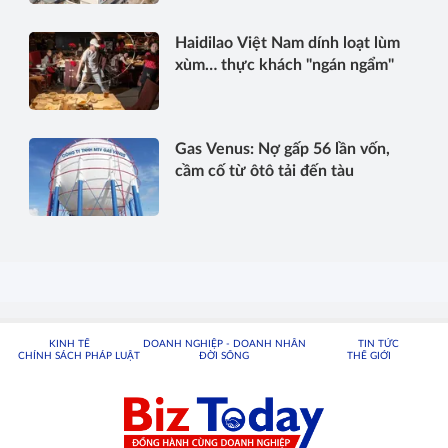
Haidilao Việt Nam dính loạt lùm
xùm… thực khách "ngán ngẩm"
Gas Venus: Nợ gấp 56 lần vốn,
cầm cố từ ôtô tải đến tàu
KINH TẾ
DOANH NGHIỆP - DOANH NHÂN
TIN TỨC
CHÍNH SÁCH PHÁP LUẬT
ĐỜI SỐNG
THẾ GIỚI