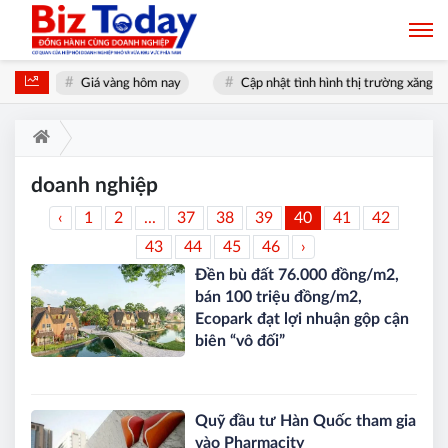
ất
Giá vàng hôm nay
Cập nhật tình hình thị trường xăng dầu
doanh nghiệp
‹
1
2
...
37
38
39
40
41
42
43
44
45
46
›
Đền bù đất 76.000 đồng/m2,
bán 100 triệu đồng/m2,
Ecopark đạt lợi nhuận gộp cận
biên “vô đối”
Quỹ đầu tư Hàn Quốc tham gia
vào Pharmacity