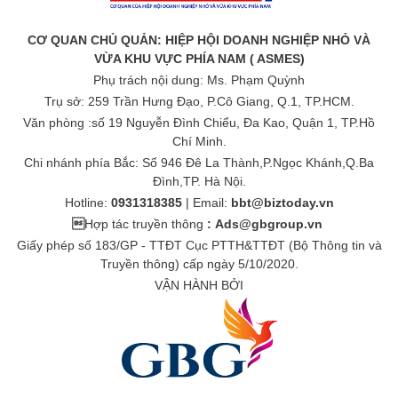
CƠ QUAN CHỦ QUẢN: HIỆP HỘI DOANH NGHIỆP NHỎ VÀ
VỪA KHU VỰC PHÍA NAM ( ASMES)
Phụ trách nội dung: Ms. Phạm Quỳnh
Trụ sở: 259 Trần Hưng Đạo, P.Cô Giang, Q.1, TP.HCM.
Văn phòng :số 19 Nguyễn Đình Chiểu, Đa Kao, Quận 1, TP.Hồ
Chí Minh.
Chi nhánh phía Bắc: Số 946 Đê La Thành,P.Ngọc Khánh,Q.Ba
Đình,TP. Hà Nội.
Hotline:
0931318385
| Email:
bbt@biztoday.vn

Hợp tác truyền thông
:
Ads@gbgroup.vn
Giấy phép số 183/GP - TTĐT Cục PTTH&TTĐT (Bộ Thông tin và
Truyền thông) cấp ngày 5/10/2020.
VẬN HÀNH BỞI